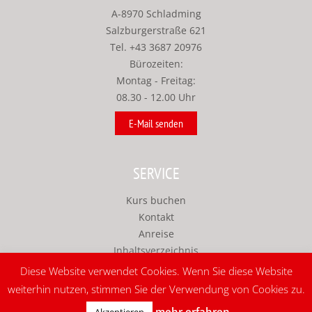
A-8970 Schladming
Salzburgerstraße 621
Tel.
+43 3687 20976
Bürozeiten:
Montag - Freitag:
08.30 - 12.00 Uhr
E-Mail senden
SERVICE
Kurs buchen
Kontakt
Anreise
Inhaltsverzeichnis
Impressum
Diese Website verwendet Cookies. Wenn Sie diese Website
© IMPULS Werbeagentur
weiterhin nutzen, stimmen Sie der Verwendung von Cookies zu.
mehr erfahren